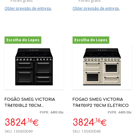
Portes grátis
Portes grátis
Obter previsão de entrega.
Obter previsão de entrega.
Escolha do Lopes
Escolha do Lopes
-15%
-15%
FOGÃO SMEG VICTORIA
FOGAO SMEG VICTORIA
TR4110IBL2 110CM
TR4110IP2 110CM ELETRICO
ELETRICO
PVPR: 4499.00
PVPR: 4499.00
€
€
,16
,16
3824
3824
€
€
SKU:
130430049
SKU:
130430048