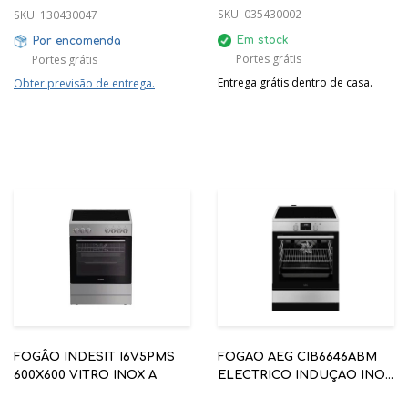
SKU:
035430002
SKU:
130430047
Em stock
Por encomenda
Portes grátis
Portes grátis
Entrega grátis dentro de casa.
Obter previsão de entrega.
FOGÂO INDESIT I6V5PMS
FOGAO AEG CIB6646ABM
600X600 VITRO INOX A
ELECTRICO INDUÇAO INOX
A