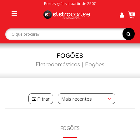
Portes grátis a partir de 250€
0
Toggle
navigation
FOGÕES
Eletrodomésticos
Fogões
Filtrar
FOGÕES