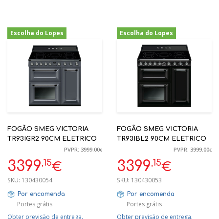
Escolha do Lopes
Escolha do Lopes
-15%
-15%
FOGÃO SMEG VICTORIA
FOGÃO SMEG VICTORIA
TR93IGR2 90CM ELETRICO
TR93IBL2 90CM ELETRICO
PVPR: 3999.00
PVPR: 3999.00
€
€
,15
,15
3399
3399
€
€
SKU:
130430054
SKU:
130430053
Por encomenda
Por encomenda
Portes grátis
Portes grátis
Obter previsão de entrega.
Obter previsão de entrega.