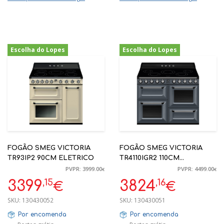
Escolha do Lopes
Escolha do Lopes
-15%
-15%
FOGÃO SMEG VICTORIA
FOGÃO SMEG VICTORIA
TR93IP2 90CM ELETRICO
TR4110IGR2 110CM
ELETRICO
PVPR: 3999.00
PVPR: 4499.00
€
€
,15
,16
3399
3824
€
€
SKU:
130430052
SKU:
130430051
Por encomenda
Por encomenda