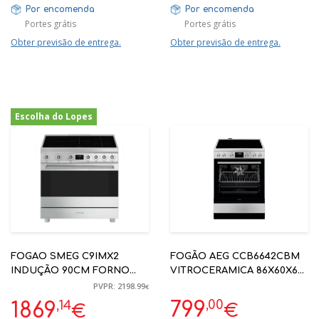
Por encomenda
Por encomenda
Portes grátis
Portes grátis
Obter previsão de entrega.
Obter previsão de entrega.
Escolha do Lopes
-15%
FOGAO SMEG C9IMX2
FOGÃO AEG CCB6642CBM
INDUÇÃO 90CM FORNO
VITROCERAMICA 86X60X60
ELETRICO
4 ZONAS A
PVPR: 2198.99
€
,00
,14
799
1869
€
€